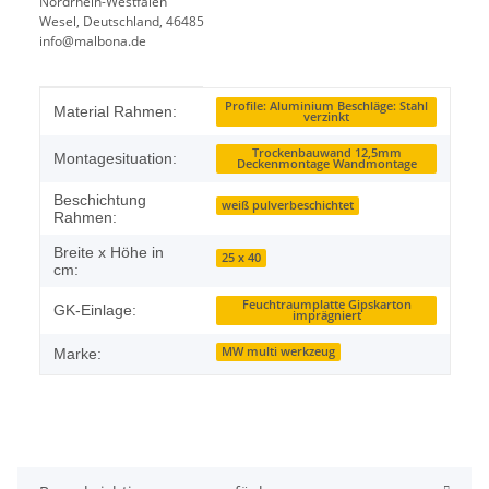
Nordrhein-Westfalen
Wesel, Deutschland, 46485
info@malbona.de
Produkteigenschaft
Wert
Profile: Aluminium Beschläge: Stahl
Material Rahmen:
verzinkt
Trockenbauwand 12,5mm
Montagesituation:
Deckenmontage Wandmontage
Beschichtung
weiß pulverbeschichtet
Rahmen:
Breite x Höhe in
25 x 40
cm:
Feuchtraumplatte Gipskarton
GK-Einlage:
imprägniert
MW multi werkzeug
Marke: