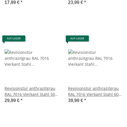
30
40
17,99 €
*
23,99 €
*
AUF LAGER
AUF LAGER
Revisionstür anthrazitgrau
Revisionstür anthrazitgrau
RAL 7016 Vierkant Stahl 50 x
RAL 7016 Vierkant Stahl 60 x
50
60
29,99 €
*
39,99 €
*