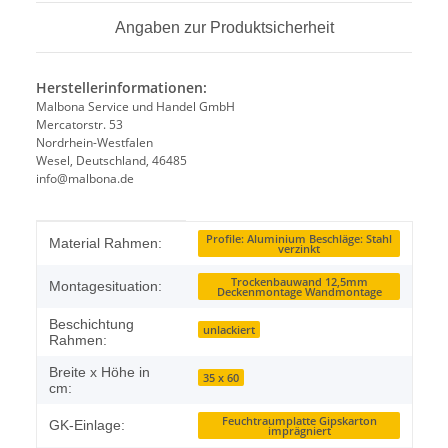
Angaben zur Produktsicherheit
Herstellerinformationen:
Malbona Service und Handel GmbH
Mercatorstr. 53
Nordrhein-Westfalen
Wesel, Deutschland, 46485
info@malbona.de
Produkteigenschaft
Wert
Profile: Aluminium Beschläge: Stahl
Material Rahmen:
verzinkt
Trockenbauwand 12,5mm
Montagesituation:
Deckenmontage Wandmontage
Beschichtung
unlackiert
Rahmen:
Breite x Höhe in
35 x 60
cm:
Feuchtraumplatte Gipskarton
GK-Einlage:
imprägniert