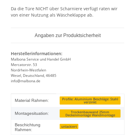
Da die Türe NICHT über Scharniere verfügt raten wir
von einer Nutzung als Wäscheklappe ab.
Angaben zur Produktsicherheit
Herstellerinformationen:
Malbona Service und Handel GmbH
Mercatorstr. 53
Nordrhein-Westfalen
Wesel, Deutschland, 46485
info@malbona.de
Produkteigenschaft
Wert
Profile: Aluminium Beschläge: Stahl
Material Rahmen:
verzinkt
Trockenbauwand 25mm
Montagesituation:
Deckenmontage Wandmontage
Beschichtung
unlackiert
Rahmen: