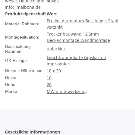
Wesel, Deutschland, 46485
info@malbona.de
Produkteigenschaft
Wert
Profile: Aluminium Beschläge: Stahl
Material Rahmen:
verzinkt
Trockenbauwand 12,5mm
Montagesituation:
Deckenmontage Wandmontage
Beschichtung
unlackiert
Rahmen:
Feuchtraumplatte Gipskarton
GK-Einlage:
imprägniert
10 x 20
Breite x Höhe in cm:
10
Breite:
20
Höhe:
MW multi werkzeug
Marke:
Gesetzliche Informationen