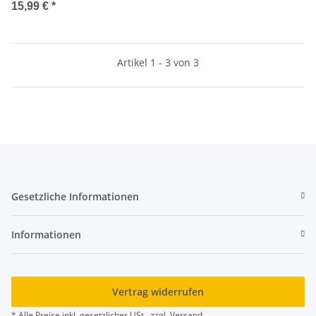
werkzeug
15,99 €
*
Artikel 1 - 3 von 3
Gesetzliche Informationen
Informationen
Vertrag widerrufen
* Alle Preise inkl. gesetzlicher USt., zzgl.
Versand